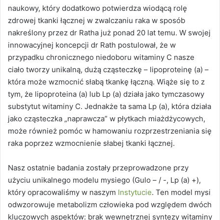
naukowy, który dodatkowo potwierdza wiodącą rolę
zdrowej tkanki łącznej w zwalczaniu raka w sposób
nakreślony przez dr Ratha już ponad 20 lat temu. W swojej
innowacyjnej koncepcji dr Rath postulował, że w
przypadku chronicznego niedoboru witaminy C nasze
ciało tworzy unikalną, dużą cząsteczkę – lipoproteinę (a) –
która może wzmocnić słabą tkankę łączną. Wiąże się to z
tym, że lipoproteina (a) lub Lp (a) działa jako tymczasowy
substytut witaminy C. Jednakże ta sama Lp (a), która działa
jako cząsteczka „naprawcza” w płytkach miażdżycowych,
może również pomóc w hamowaniu rozprzestrzeniania się
raka poprzez wzmocnienie słabej tkanki łącznej.
Nasz ostatnie badania zostały przeprowadzone przy
użyciu unikalnego modelu mysiego (Gulo – / -, Lp (a) +),
który opracowaliśmy w naszym
Instytucie
. Ten model mysi
odwzorowuje metabolizm człowieka pod względem dwóch
kluczowych aspektów: brak wewnętrznej syntezy witaminy