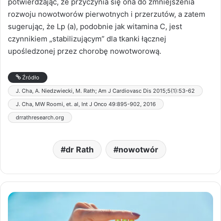
potwierdzając, że przyczynia się ona do zmniejszenia
rozwoju nowotworów pierwotnych i przerzutów, a zatem
sugerując, że Lp (a), podobnie jak witamina C, jest
czynnikiem „stabilizującym” dla tkanki łącznej
upośledzonej przez chorobę nowotworową.
Źródło
J. Cha, A. Niedzwiecki, M. Rath; Am J Cardiovasc Dis 2015;5(1):53-62
J. Cha, MW Roomi, et. al, Int J Onco 49:895-902, 2016
drrathresearch.org
dr Rath
nowotwór
Słoneczna
witamina
D3