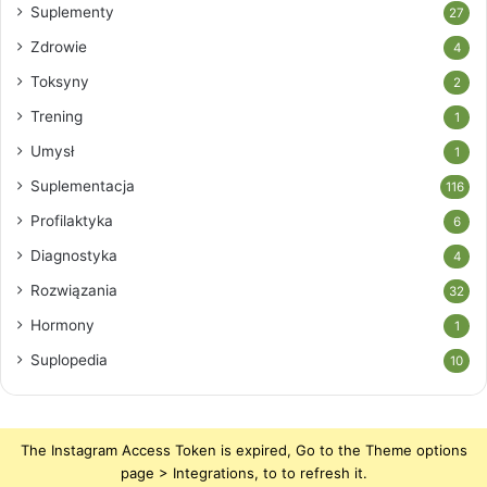
Suplementy
27
Zdrowie
4
Toksyny
2
Trening
1
Umysł
1
Suplementacja
116
Profilaktyka
6
Diagnostyka
4
Rozwiązania
32
Hormony
1
Suplopedia
10
The Instagram Access Token is expired, Go to the Theme options
page > Integrations, to to refresh it.