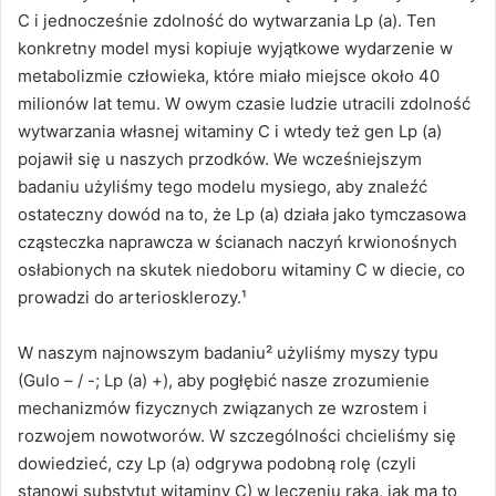
C i jednocześnie zdolność do wytwarzania Lp (a). Ten
konkretny model mysi kopiuje wyjątkowe wydarzenie w
metabolizmie człowieka, które miało miejsce około 40
milionów lat temu. W owym czasie ludzie utracili zdolność
wytwarzania własnej witaminy C i wtedy też gen Lp (a)
pojawił się u naszych przodków. We wcześniejszym
badaniu użyliśmy tego modelu mysiego, aby znaleźć
ostateczny dowód na to, że Lp (a) działa jako tymczasowa
cząsteczka naprawcza w ścianach naczyń krwionośnych
osłabionych na skutek niedoboru witaminy C w diecie, co
prowadzi do arteriosklerozy.¹
W naszym najnowszym badaniu² użyliśmy myszy typu
(Gulo – / -; Lp (a) +), aby pogłębić nasze zrozumienie
mechanizmów fizycznych związanych ze wzrostem i
rozwojem nowotworów. W szczególności chcieliśmy się
dowiedzieć, czy Lp (a) odgrywa podobną rolę (czyli
stanowi substytut witaminy C) w leczeniu raka, jak ma to