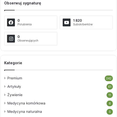
Obserwuj sygnaturę
0
1 820
Polubienia
Subskrbentów
0
Obserwujących
Kategorie
Premium
242
Artykuły
61
Żywienie
11
Medycyna komórkowa
6
Medycyna naturalna
5