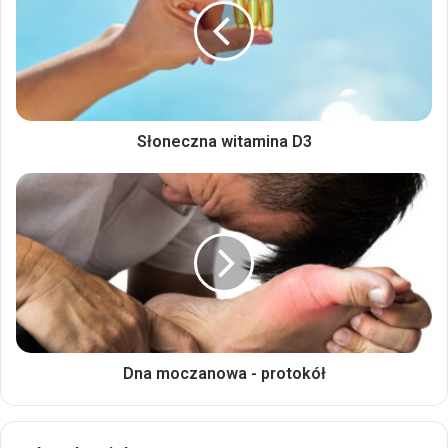
Słoneczna witamina D3
Dna
moczanowa
-
protokół
Dna moczanowa - protokół