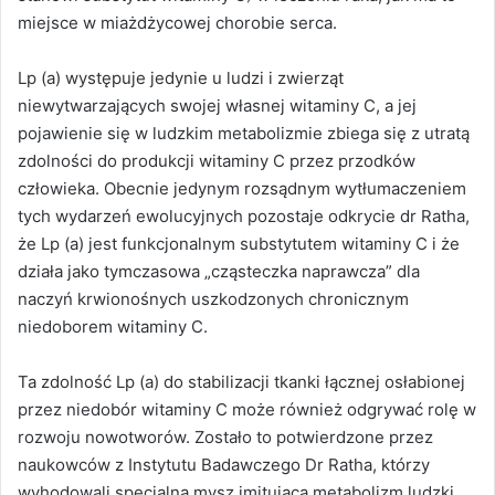
miejsce w miażdżycowej chorobie serca.
Lp (a) występuje jedynie u ludzi i zwierząt
niewytwarzających swojej własnej witaminy C, a jej
pojawienie się w ludzkim metabolizmie zbiega się z utratą
zdolności do produkcji witaminy C przez przodków
człowieka. Obecnie jedynym rozsądnym wytłumaczeniem
tych wydarzeń ewolucyjnych pozostaje odkrycie dr Ratha,
że Lp (a) jest funkcjonalnym substytutem witaminy C i że
działa jako tymczasowa „cząsteczka naprawcza” dla
naczyń krwionośnych uszkodzonych chronicznym
niedoborem witaminy C.
Ta zdolność Lp (a) do stabilizacji tkanki łącznej osłabionej
przez niedobór witaminy C może również odgrywać rolę w
rozwoju nowotworów. Zostało to potwierdzone przez
naukowców z Instytutu Badawczego Dr Ratha, którzy
wyhodowali specjalną mysz imitującą metabolizm ludzki