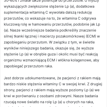
30-60% i zmalał także potencjał do przerzutów. U myszy
wykazujących zwiększone stężenie Lp (a), dodatkowa
suplementacja witaminą C wywołała dalszą redukcję
przerzutów, co wskazuje na to, że witamina C odgrywa
kluczową rolę w hamowaniu przerzutów, podobnie jak Lp
(a). Nasze wcześniejsze badania podkreśliły znaczenie
silnej tkanki łącznej i macierzy pozakomórkowej (ECM) w
zapobieganiu przerzutom. W związku z tym, w świetle
wyników niniejszego badania, okazuje się, że wyższe
stężenie Lp (a) w obrębie guza i okolic musi być reakcją
organizmu wzmacniającą ECM i włókna kolagenowe, aby
zapobiegać przerzutom raka.
Jest dobrze udokumentowane, że pacjenci z rakiem mają
bardzo niskie stężenia witaminy C w swojej krwi. Z drugiej
strony, pacjenci z rakiem mają wyższe poziomy Lp (a) we
krwi w porównaniu z osobami zdrowymi. Nasze badania
rzucają nowe światło na rolę Lp (a) u chorych na raka,