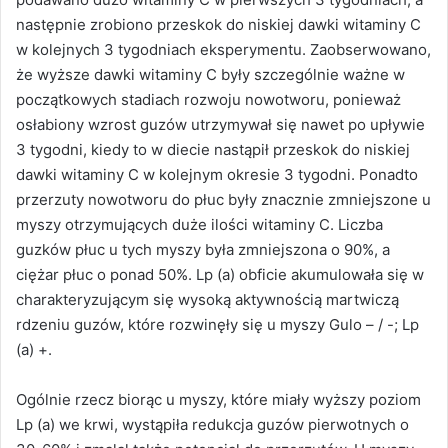
następnie zrobiono przeskok do niskiej dawki witaminy C
w kolejnych 3 tygodniach eksperymentu. Zaobserwowano,
że wyższe dawki witaminy C były szczególnie ważne w
początkowych stadiach rozwoju nowotworu, ponieważ
osłabiony wzrost guzów utrzymywał się nawet po upływie
3 tygodni, kiedy to w diecie nastąpił przeskok do niskiej
dawki witaminy C w kolejnym okresie 3 tygodni. Ponadto
przerzuty nowotworu do płuc były znacznie zmniejszone u
myszy otrzymujących duże ilości witaminy C. Liczba
guzków płuc u tych myszy była zmniejszona o 90%, a
ciężar płuc o ponad 50%. Lp (a) obficie akumulowała się w
charakteryzującym się wysoką aktywnością martwiczą
rdzeniu guzów, które rozwinęły się u myszy Gulo – / -; Lp
(a) +.
Ogólnie rzecz biorąc u myszy, które miały wyższy poziom
Lp (a) we krwi, wystąpiła redukcja guzów pierwotnych o