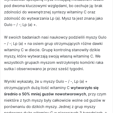
pod dwoma kluczowymi względami, bo cechuje ją: brak
zdolności do wewnętrznej syntezy witaminy C oraz
zdolność do wytwarzania Lp (a). Mysz ta jest znana jako
Gulo – / -; Lp (a) +.
W swoich badaniach nasi naukowcy podzielili myszy Gulo
– / -; Lp (a) + na osiem grup otrzymujących różne dawki
witaminy C w diecie. Grupę kontrolną stanowiły dzikie
myszy, które wytwarzają swoją własną witaminę C. We
wszystkich grupach myszom wstrzyknięto komórki raka
sutka i obserwowano je przez sześć tygodni.
Wyniki wykazały, że u myszy Gulo – / -, Lp (a) +
otrzymujących dużą ilość witaminy C
wytworzyło się
średnio o 50% mniej guzów nowotworowych
, przy czym
niektóre z tych myszy były całkowicie wolne od guzów w
porównaniu do dzikich myszy. Jednej z grup myszy
podawano dużo witaminy C w pierwszych 3 tygodniach, a