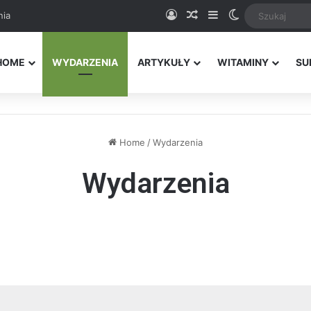
Logowanie
Random Article
Sidebar
Switch skin
nia
HOME
WYDARZENIA
ARTYKUŁY
WITAMINY
SU
Home
/
Wydarzenia
Wydarzenia