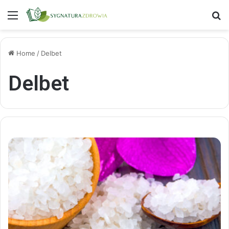
Menu
S
Home
/
Delbet
Delbet