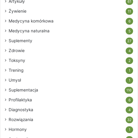
Artykuły
61
Żywienie
11
Medycyna komórkowa
6
Medycyna naturalna
5
Suplementy
27
Zdrowie
4
Toksyny
2
Trening
1
Umysł
1
Suplementacja
116
Profilaktyka
6
Diagnostyka
4
Rozwiązania
32
Hormony
1