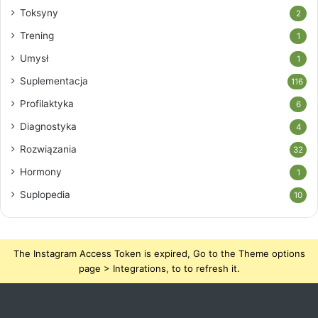
Toksyny
2
Trening
1
Umysł
1
Suplementacja
116
Profilaktyka
6
Diagnostyka
4
Rozwiązania
32
Hormony
1
Suplopedia
10
The Instagram Access Token is expired, Go to the Theme options
page > Integrations, to to refresh it.