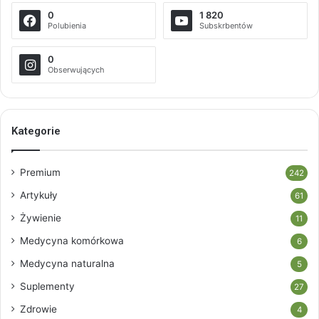
0
1 820
Polubienia
Subskrbentów
0
Obserwujących
Kategorie
Premium
242
Artykuły
61
Żywienie
11
Medycyna komórkowa
6
Medycyna naturalna
5
Suplementy
27
Zdrowie
4