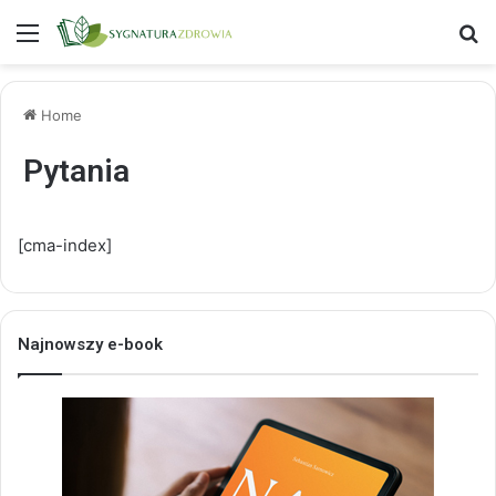
Menu
S
Home
Pytania
[cma-index]
Najnowszy e-book