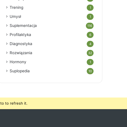
Trening
1
Umysł
1
Suplementacja
116
Profilaktyka
6
Diagnostyka
4
Rozwiązania
32
Hormony
1
Suplopedia
10
o to refresh it.