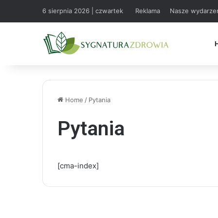
6 sierpnia 2026 | czwartek
Reklama
Nasze wydarze
Home
/
Pytania
Pytania
[cma-index]