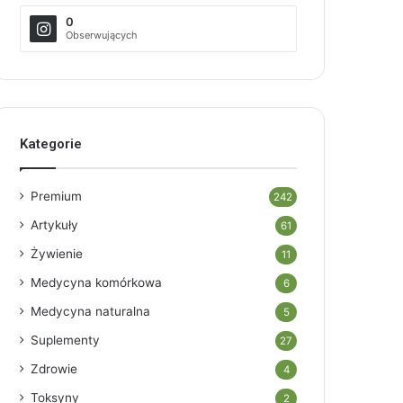
0
Obserwujących
Kategorie
Premium
242
Artykuły
61
Żywienie
11
Medycyna komórkowa
6
Medycyna naturalna
5
Suplementy
27
Zdrowie
4
Toksyny
2