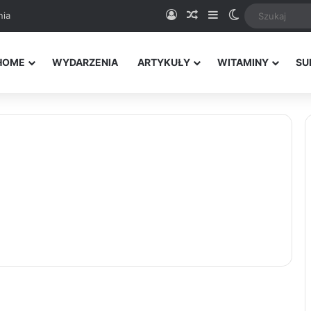
Logowanie
Random Article
Sidebar
Switch skin
nia
HOME
WYDARZENIA
ARTYKUŁY
WITAMINY
SU