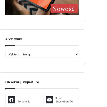
Archiwum
Archiwum
Obserwuj sygnaturę
0
1 820
Polubienia
Subskrbentów