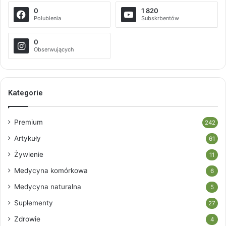
0
1 820
Polubienia
Subskrbentów
0
Obserwujących
Kategorie
Premium
242
Artykuły
61
Żywienie
11
Medycyna komórkowa
6
Medycyna naturalna
5
Suplementy
27
Zdrowie
4