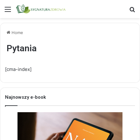
Menu
S
Home
Pytania
[cma-index]
Najnowszy e-book