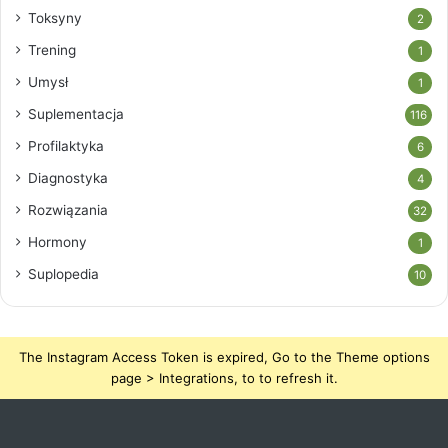
Toksyny
2
Trening
1
Umysł
1
Suplementacja
116
Profilaktyka
6
Diagnostyka
4
Rozwiązania
32
Hormony
1
Suplopedia
10
The Instagram Access Token is expired, Go to the Theme options
page > Integrations, to to refresh it.