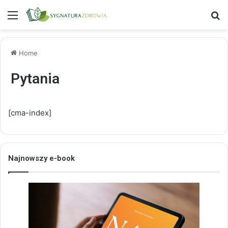
Menu
S
Home
Pytania
[cma-index]
Najnowszy e-book