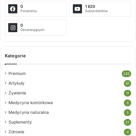
0
1 820
Polubienia
Subskrbentów
0
Obserwujących
Kategorie
Premium
242
Artykuły
61
Żywienie
11
Medycyna komórkowa
6
Medycyna naturalna
5
Suplementy
27
Zdrowie
4