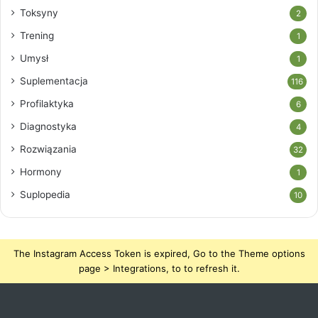
Toksyny
2
Trening
1
Umysł
1
Suplementacja
116
Profilaktyka
6
Diagnostyka
4
Rozwiązania
32
Hormony
1
Suplopedia
10
The Instagram Access Token is expired, Go to the Theme options
page > Integrations, to to refresh it.