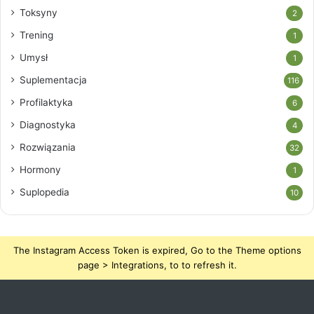
Toksyny
2
Trening
1
Umysł
1
Suplementacja
116
Profilaktyka
6
Diagnostyka
4
Rozwiązania
32
Hormony
1
Suplopedia
10
The Instagram Access Token is expired, Go to the Theme options
page > Integrations, to to refresh it.