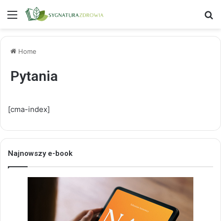
Menu
S
Home
Pytania
[cma-index]
Najnowszy e-book