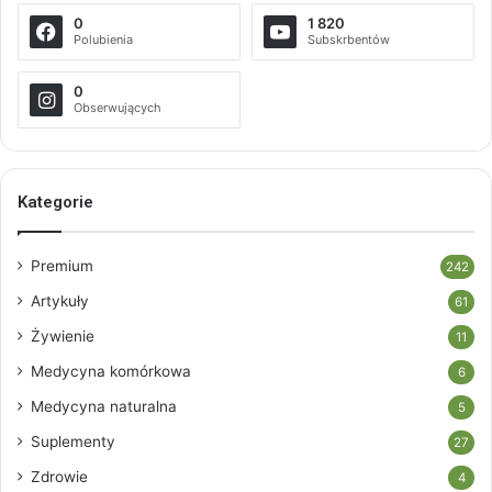
0
1 820
Polubienia
Subskrbentów
0
Obserwujących
Kategorie
Premium
242
Artykuły
61
Żywienie
11
Medycyna komórkowa
6
Medycyna naturalna
5
Suplementy
27
Zdrowie
4