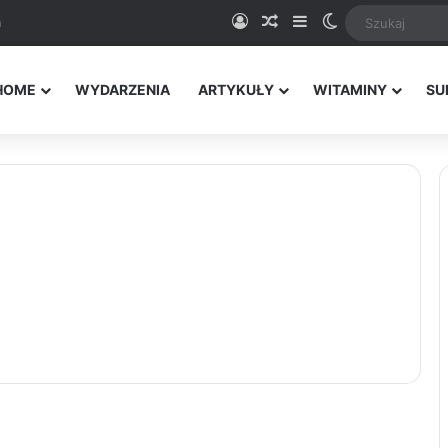
Logowanie
Random Article
Sidebar
Switch skin
a
HOME
WYDARZENIA
ARTYKUŁY
WITAMINY
SU