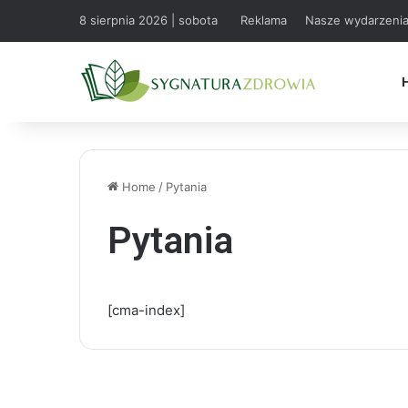
8 sierpnia 2026 | sobota
Reklama
Nasze wydarzeni
Home
/
Pytania
Pytania
[cma-index]