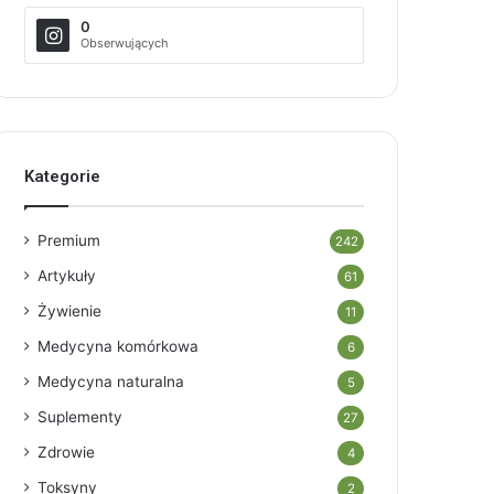
0
Obserwujących
Kategorie
Premium
242
Artykuły
61
Żywienie
11
Medycyna komórkowa
6
Medycyna naturalna
5
Suplementy
27
Zdrowie
4
Toksyny
2