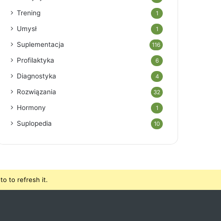
Trening
1
Umysł
1
Suplementacja
116
Profilaktyka
6
Diagnostyka
4
Rozwiązania
32
Hormony
1
Suplopedia
10
o to refresh it.