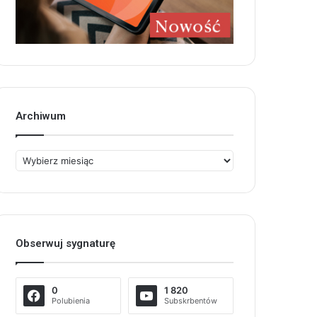
Archiwum
Archiwum
Obserwuj sygnaturę
0
1 820
Polubienia
Subskrbentów