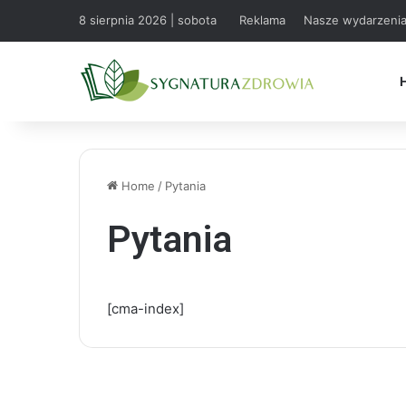
8 sierpnia 2026 | sobota
Reklama
Nasze wydarzeni
Home
/
Pytania
Pytania
[cma-index]