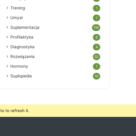
Trening
1
Umysł
1
Suplementacja
116
Profilaktyka
6
Diagnostyka
4
Rozwiązania
32
Hormony
1
Suplopedia
10
o to refresh it.