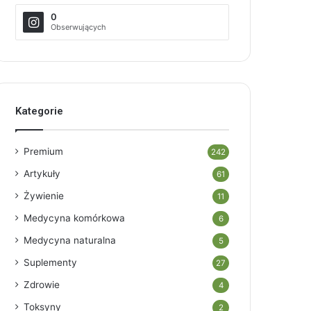
0
Obserwujących
Kategorie
Premium
242
Artykuły
61
Żywienie
11
Medycyna komórkowa
6
Medycyna naturalna
5
Suplementy
27
Zdrowie
4
Toksyny
2