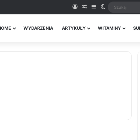
Logowanie
Random Article
Sidebar
Switch skin
a
HOME
WYDARZENIA
ARTYKUŁY
WITAMINY
SU