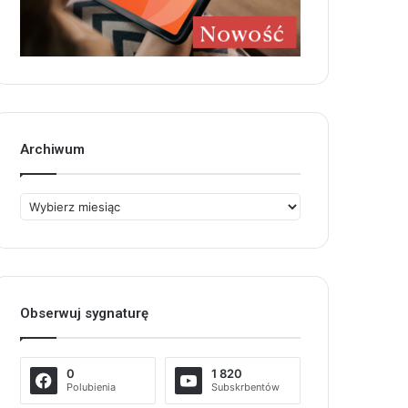
Archiwum
Archiwum
Obserwuj sygnaturę
0
1 820
Polubienia
Subskrbentów