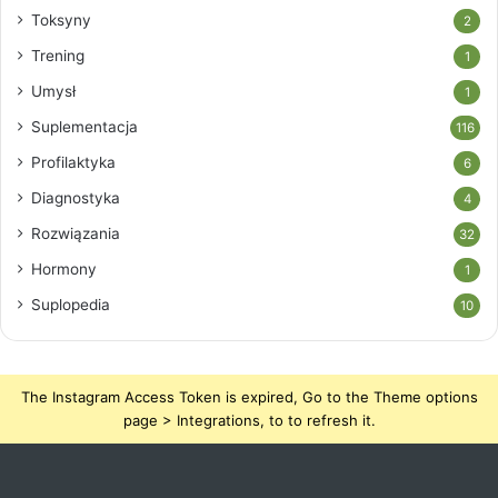
Toksyny
2
Trening
1
Umysł
1
Suplementacja
116
Profilaktyka
6
Diagnostyka
4
Rozwiązania
32
Hormony
1
Suplopedia
10
The Instagram Access Token is expired, Go to the Theme options
page > Integrations, to to refresh it.