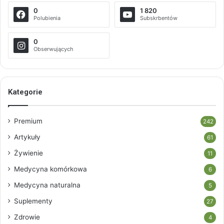
0
1 820
Polubienia
Subskrbentów
0
Obserwujących
Kategorie
Premium
242
Artykuły
61
Żywienie
11
Medycyna komórkowa
6
Medycyna naturalna
5
Suplementy
27
Zdrowie
4