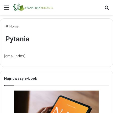
Menu
S
Home
Pytania
[cma-index]
Najnowszy e-book