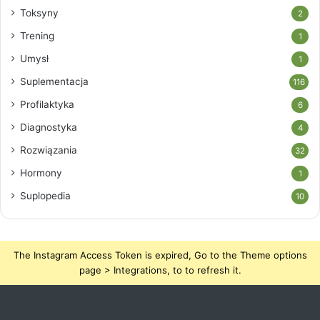
Toksyny
2
Trening
1
Umysł
1
Suplementacja
116
Profilaktyka
6
Diagnostyka
4
Rozwiązania
32
Hormony
1
Suplopedia
10
The Instagram Access Token is expired, Go to the Theme options
page > Integrations, to to refresh it.