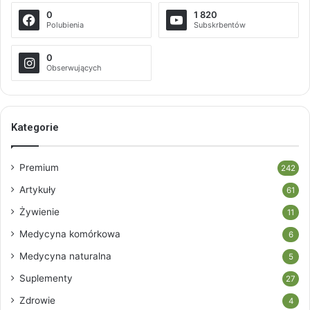
0
1 820
Polubienia
Subskrbentów
0
Obserwujących
Kategorie
Premium
242
Artykuły
61
Żywienie
11
Medycyna komórkowa
6
Medycyna naturalna
5
Suplementy
27
Zdrowie
4