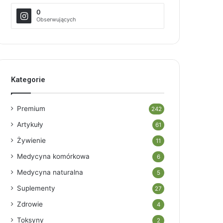
0
Obserwujących
Kategorie
Premium
242
Artykuły
61
Żywienie
11
Medycyna komórkowa
6
Medycyna naturalna
5
Suplementy
27
Zdrowie
4
Toksyny
2