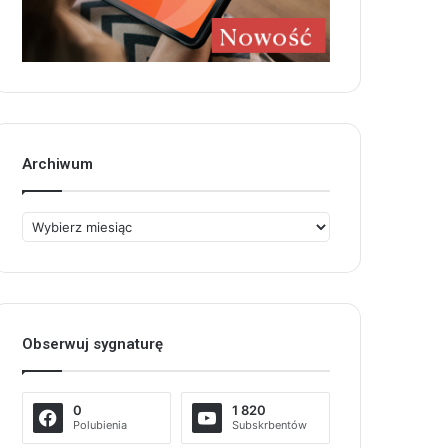
Archiwum
Archiwum
Obserwuj sygnaturę
0
1 820
Polubienia
Subskrbentów