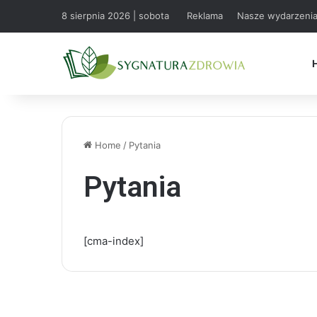
8 sierpnia 2026 | sobota
Reklama
Nasze wydarzeni
Home
/
Pytania
Pytania
[cma-index]