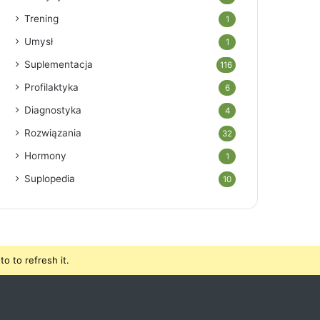
Trening
1
Umysł
1
Suplementacja
116
Profilaktyka
6
Diagnostyka
4
Rozwiązania
32
Hormony
1
Suplopedia
10
o to refresh it.