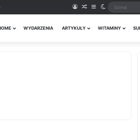
Logowanie
Random Article
Sidebar
Switch skin
a
HOME
WYDARZENIA
ARTYKUŁY
WITAMINY
SU