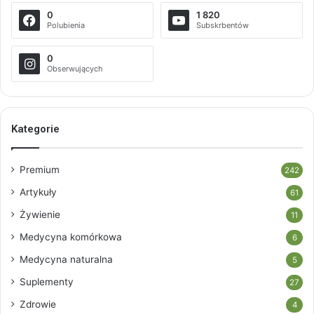
0
1 820
Polubienia
Subskrbentów
0
Obserwujących
Kategorie
Premium
242
Artykuły
61
Żywienie
11
Medycyna komórkowa
6
Medycyna naturalna
5
Suplementy
27
Zdrowie
4