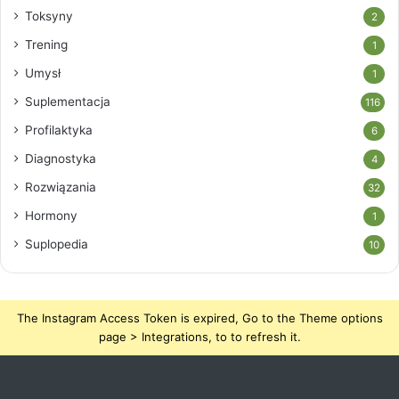
Toksyny
2
Trening
1
Umysł
1
Suplementacja
116
Profilaktyka
6
Diagnostyka
4
Rozwiązania
32
Hormony
1
Suplopedia
10
The Instagram Access Token is expired, Go to the Theme options
page > Integrations, to to refresh it.