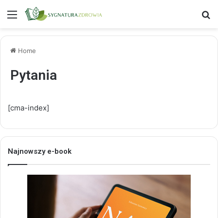
Menu
S
Home
Pytania
[cma-index]
Najnowszy e-book