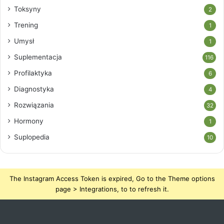
Toksyny
2
Trening
1
Umysł
1
Suplementacja
116
Profilaktyka
6
Diagnostyka
4
Rozwiązania
32
Hormony
1
Suplopedia
10
The Instagram Access Token is expired, Go to the Theme options
page > Integrations, to to refresh it.