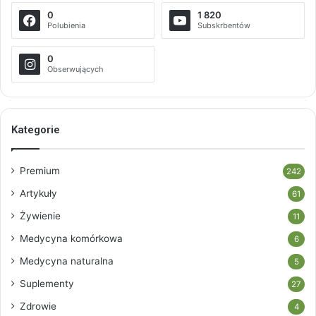
0
1 820
Polubienia
Subskrbentów
0
Obserwujących
Kategorie
Premium
242
Artykuły
61
Żywienie
11
Medycyna komórkowa
6
Medycyna naturalna
5
Suplementy
27
Zdrowie
4