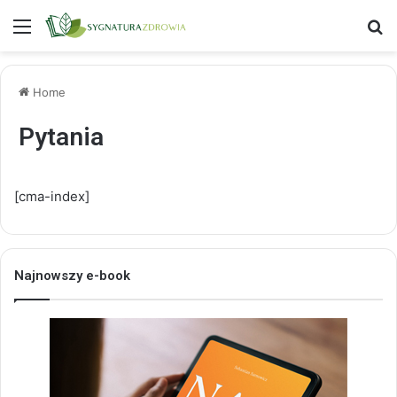
Menu
S
Home
Pytania
[cma-index]
Najnowszy e-book