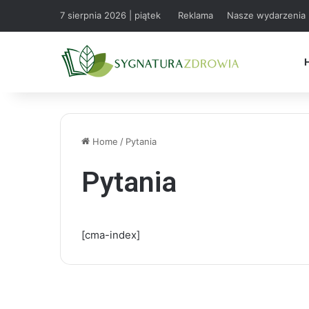
7 sierpnia 2026 | piątek
Reklama
Nasze wydarzenia
Home
/
Pytania
Pytania
[cma-index]