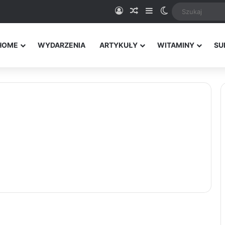
Logowanie
Random Article
Sidebar
Switch skin
HOME
WYDARZENIA
ARTYKUŁY
WITAMINY
SU