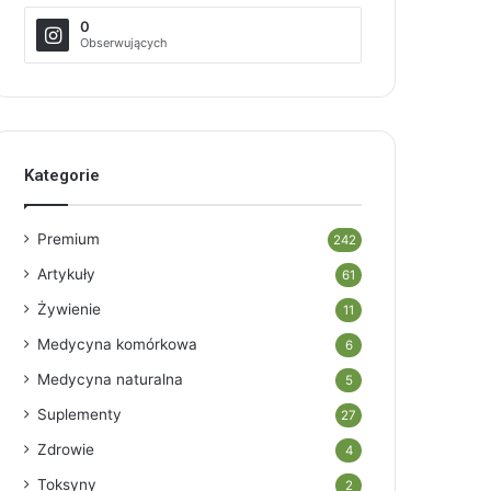
0
Obserwujących
Kategorie
Premium
242
Artykuły
61
Żywienie
11
Medycyna komórkowa
6
Medycyna naturalna
5
Suplementy
27
Zdrowie
4
Toksyny
2