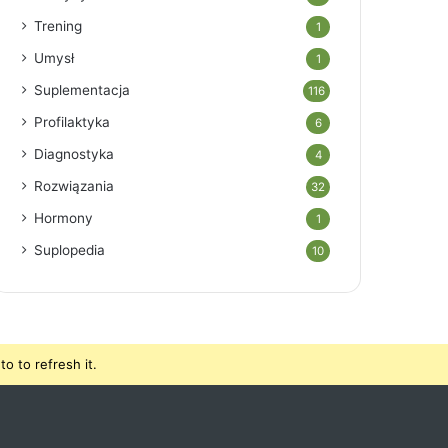
Trening
1
Umysł
1
Suplementacja
116
Profilaktyka
6
Diagnostyka
4
Rozwiązania
32
Hormony
1
Suplopedia
10
o to refresh it.