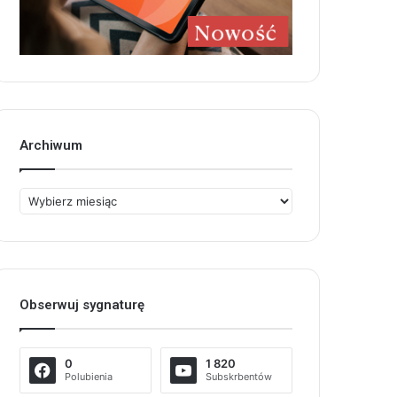
Archiwum
Archiwum
Obserwuj sygnaturę
0
1 820
Polubienia
Subskrbentów