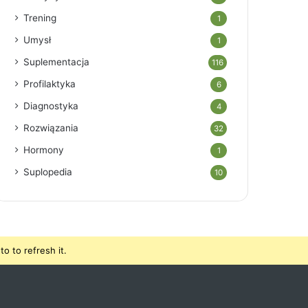
Trening
1
Umysł
1
Suplementacja
116
Profilaktyka
6
Diagnostyka
4
Rozwiązania
32
Hormony
1
Suplopedia
10
o to refresh it.