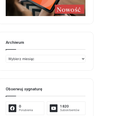
Archiwum
Archiwum
Obserwuj sygnaturę
0
1 820
Polubienia
Subskrbentów