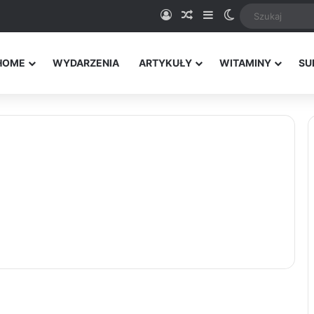
Logowanie
Random Article
Sidebar
Switch skin
HOME
WYDARZENIA
ARTYKUŁY
WITAMINY
SU