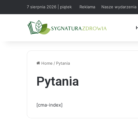
7 sierpnia 2026 | piątek
Reklama
Nasze wydarzenia
Home
/
Pytania
Pytania
[cma-index]