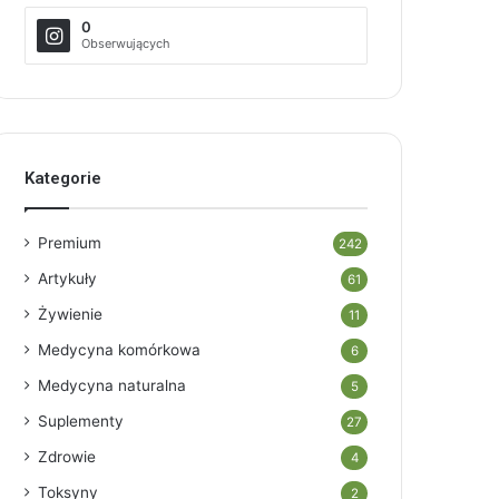
0
Obserwujących
Kategorie
Premium
242
Artykuły
61
Żywienie
11
Medycyna komórkowa
6
Medycyna naturalna
5
Suplementy
27
Zdrowie
4
Toksyny
2