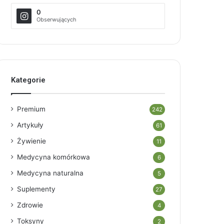
0
Obserwujących
Kategorie
Premium
242
Artykuły
61
Żywienie
11
Medycyna komórkowa
6
Medycyna naturalna
5
Suplementy
27
Zdrowie
4
Toksyny
2