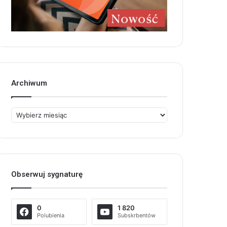
Archiwum
Archiwum
Obserwuj sygnaturę
0
1 820
Polubienia
Subskrbentów