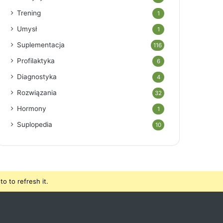
Trening
1
Umysł
1
Suplementacja
116
Profilaktyka
6
Diagnostyka
4
Rozwiązania
32
Hormony
1
Suplopedia
10
o to refresh it.