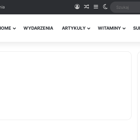
Logowanie
Random Article
Sidebar
Switch skin
nia
HOME
WYDARZENIA
ARTYKUŁY
WITAMINY
SU