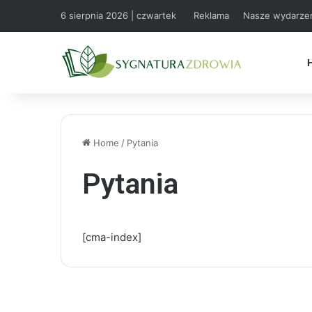
6 sierpnia 2026 | czwartek
Reklama
Nasze wydarze
Home
/
Pytania
Pytania
[cma-index]