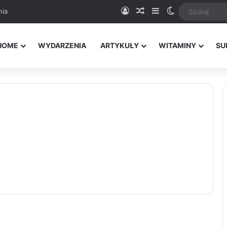
Logowanie
Random Article
Sidebar
Switch skin
nia
HOME
WYDARZENIA
ARTYKUŁY
WITAMINY
SU