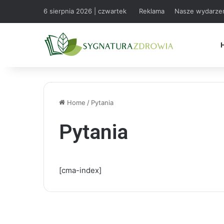
6 sierpnia 2026 | czwartek
Reklama
Nasze wydarze
Home
/
Pytania
Pytania
[cma-index]