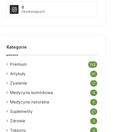
0
Obserwujących
Kategorie
Premium
242
Artykuły
61
Żywienie
11
Medycyna komórkowa
6
Medycyna naturalna
5
Suplementy
27
Zdrowie
4
Toksyny
2