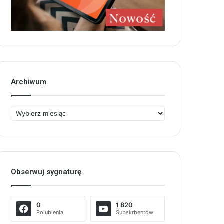
Archiwum
Archiwum
Obserwuj sygnaturę
0
1 820
Polubienia
Subskrbentów