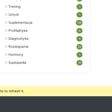
Trening
1
Umysł
1
Suplementacja
116
Profilaktyka
6
Diagnostyka
4
Rozwiązania
32
Hormony
1
Suplopedia
10
o to refresh it.