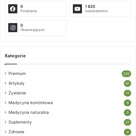
0
1 820
Polubienia
Subskrbentów
0
Obserwujących
Kategorie
Premium
242
Artykuły
61
Żywienie
11
Medycyna komórkowa
6
Medycyna naturalna
5
Suplementy
27
Zdrowie
4