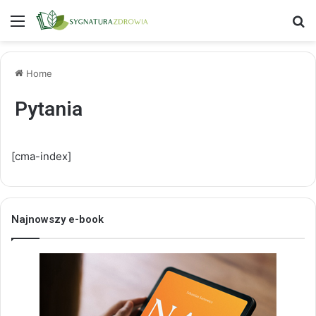
Menu
S
Home
Pytania
[cma-index]
Najnowszy e-book