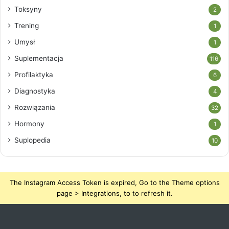
Toksyny
2
Trening
1
Umysł
1
Suplementacja
116
Profilaktyka
6
Diagnostyka
4
Rozwiązania
32
Hormony
1
Suplopedia
10
The Instagram Access Token is expired, Go to the Theme options
page > Integrations, to to refresh it.