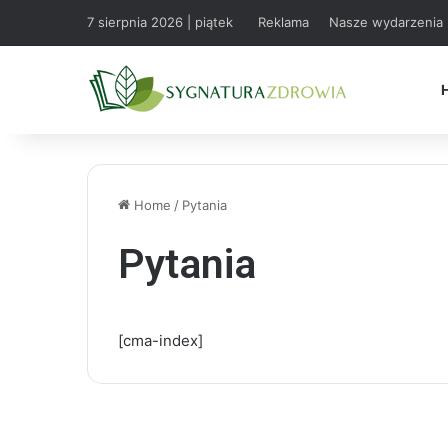
7 sierpnia 2026 | piątek
Reklama
Nasze wydarzenia
Home
/
Pytania
Pytania
[cma-index]