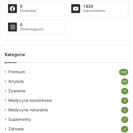
0
1 820
Polubienia
Subskrbentów
0
Obserwujących
Kategorie
Premium
242
Artykuły
61
Żywienie
11
Medycyna komórkowa
6
Medycyna naturalna
5
Suplementy
27
Zdrowie
4