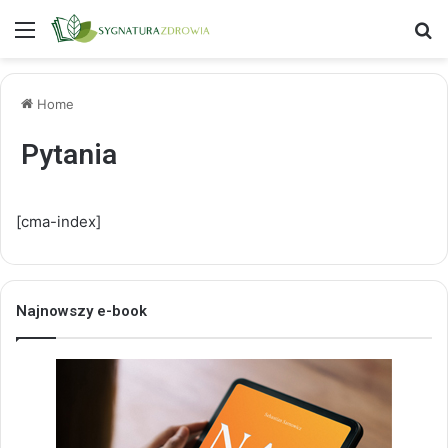
Menu
S
Home
Pytania
[cma-index]
Najnowszy e-book