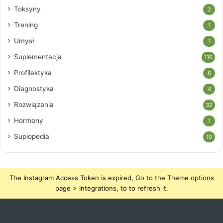
Toksyny
2
Trening
1
Umysł
1
Suplementacja
116
Profilaktyka
6
Diagnostyka
4
Rozwiązania
32
Hormony
1
Suplopedia
10
The Instagram Access Token is expired, Go to the Theme options
page > Integrations, to to refresh it.