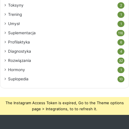
Toksyny
2
Trening
1
Umysł
1
Suplementacja
116
Profilaktyka
6
Diagnostyka
4
Rozwiązania
32
Hormony
1
Suplopedia
10
The Instagram Access Token is expired, Go to the Theme options
page > Integrations, to to refresh it.