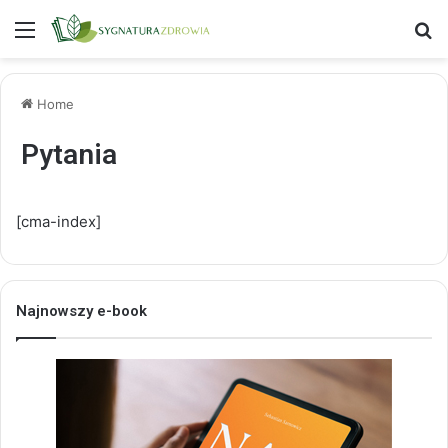
Menu
S
Home
Pytania
[cma-index]
Najnowszy e-book