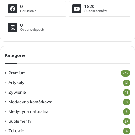
0
1 820
Polubienia
Subskrbentów
0
Obserwujących
Kategorie
Premium
242
Artykuły
61
Żywienie
11
Medycyna komórkowa
6
Medycyna naturalna
5
Suplementy
27
Zdrowie
4