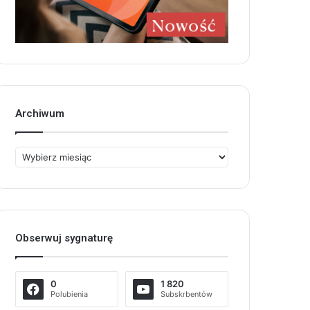
Archiwum
Archiwum
Obserwuj sygnaturę
0
1 820
Polubienia
Subskrbentów