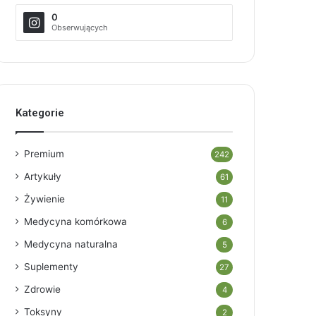
0
Obserwujących
Kategorie
Premium
242
Artykuły
61
Żywienie
11
Medycyna komórkowa
6
Medycyna naturalna
5
Suplementy
27
Zdrowie
4
Toksyny
2