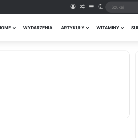
Logowanie
Random Article
Sidebar
Switch skin
HOME
WYDARZENIA
ARTYKUŁY
WITAMINY
SU