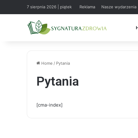
7 sierpnia 2026 | piątek
Reklama
Nasze wydarzenia
Home
/
Pytania
Pytania
[cma-index]