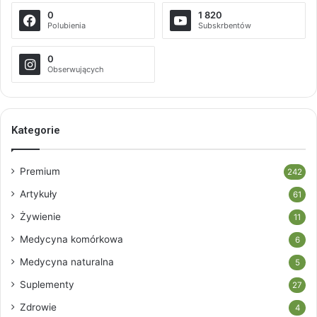
0
1 820
Polubienia
Subskrbentów
0
Obserwujących
Kategorie
Premium
242
Artykuły
61
Żywienie
11
Medycyna komórkowa
6
Medycyna naturalna
5
Suplementy
27
Zdrowie
4