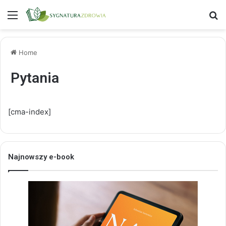
Menu
S
Home
Pytania
[cma-index]
Najnowszy e-book