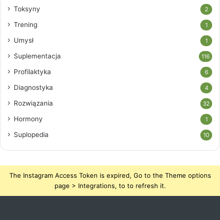
Toksyny
2
Trening
1
Umysł
1
Suplementacja
116
Profilaktyka
6
Diagnostyka
4
Rozwiązania
32
Hormony
1
Suplopedia
10
The Instagram Access Token is expired, Go to the Theme options
page > Integrations, to to refresh it.