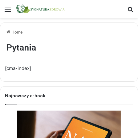
Menu
S
Home
Pytania
[cma-index]
Najnowszy e-book