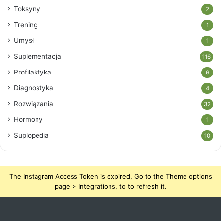
Toksyny
2
Trening
1
Umysł
1
Suplementacja
116
Profilaktyka
6
Diagnostyka
4
Rozwiązania
32
Hormony
1
Suplopedia
10
The Instagram Access Token is expired, Go to the Theme options
page > Integrations, to to refresh it.