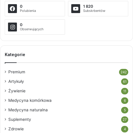
0
1 820
Polubienia
Subskrbentów
0
Obserwujących
Kategorie
Premium
242
Artykuły
61
Żywienie
11
Medycyna komórkowa
6
Medycyna naturalna
5
Suplementy
27
Zdrowie
4