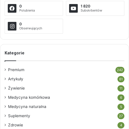
0
1 820
Polubienia
Subskrbentów
0
Obserwujących
Kategorie
Premium
242
Artykuły
61
Żywienie
11
Medycyna komórkowa
6
Medycyna naturalna
5
Suplementy
27
Zdrowie
4