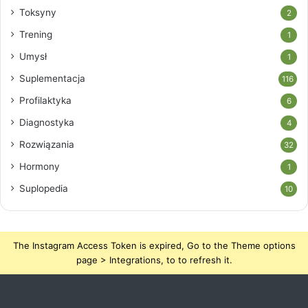
Toksyny
2
Trening
1
Umysł
1
Suplementacja
116
Profilaktyka
6
Diagnostyka
4
Rozwiązania
32
Hormony
1
Suplopedia
10
The Instagram Access Token is expired, Go to the Theme options
page > Integrations, to to refresh it.