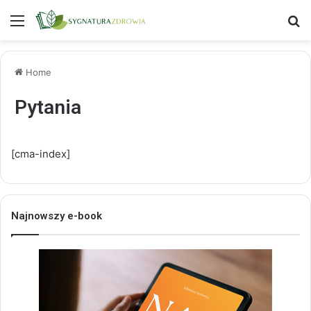
Menu
S
Home
Pytania
[cma-index]
Najnowszy e-book