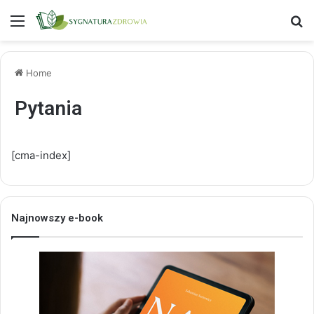
Menu
S
Home
Pytania
[cma-index]
Najnowszy e-book