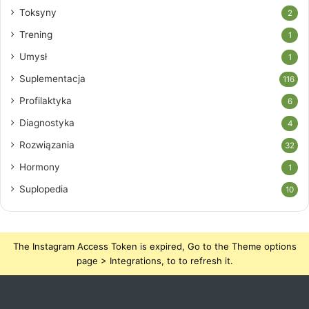
Toksyny
2
Trening
1
Umysł
1
Suplementacja
116
Profilaktyka
6
Diagnostyka
4
Rozwiązania
32
Hormony
1
Suplopedia
10
The Instagram Access Token is expired, Go to the Theme options
page > Integrations, to to refresh it.