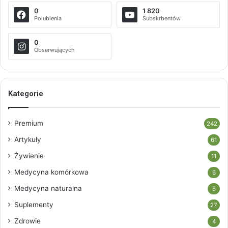
0
1 820
Polubienia
Subskrbentów
0
Obserwujących
Kategorie
Premium
242
Artykuły
61
Żywienie
11
Medycyna komórkowa
6
Medycyna naturalna
5
Suplementy
27
Zdrowie
4