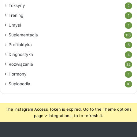
Toksyny
2
Trening
1
Umysł
1
Suplementacja
116
Profilaktyka
6
Diagnostyka
4
Rozwiązania
32
Hormony
1
Suplopedia
10
The Instagram Access Token is expired, Go to the Theme options
page > Integrations, to to refresh it.