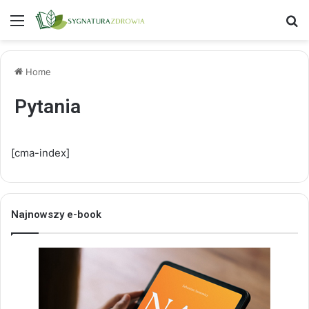
Menu
S
Home
Pytania
[cma-index]
Najnowszy e-book