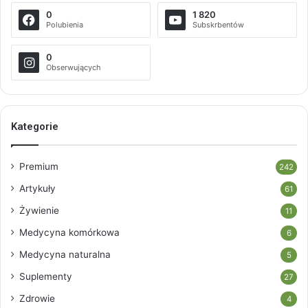
0
1 820
Polubienia
Subskrbentów
0
Obserwujących
Kategorie
Premium
242
Artykuły
61
Żywienie
11
Medycyna komórkowa
6
Medycyna naturalna
5
Suplementy
27
Zdrowie
4