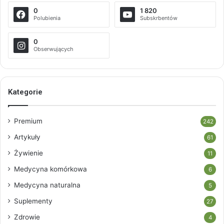
0
1 820
Polubienia
Subskrbentów
0
Obserwujących
Kategorie
Premium
242
Artykuły
61
Żywienie
11
Medycyna komórkowa
6
Medycyna naturalna
5
Suplementy
27
Zdrowie
4