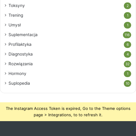
Toksyny
2
Trening
1
Umysł
1
Suplementacja
116
Profilaktyka
6
Diagnostyka
4
Rozwiązania
32
Hormony
1
Suplopedia
10
The Instagram Access Token is expired, Go to the Theme options
page > Integrations, to to refresh it.