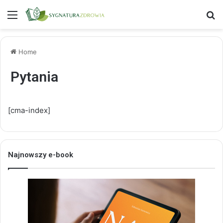
Menu
S
Home
Pytania
[cma-index]
Najnowszy e-book