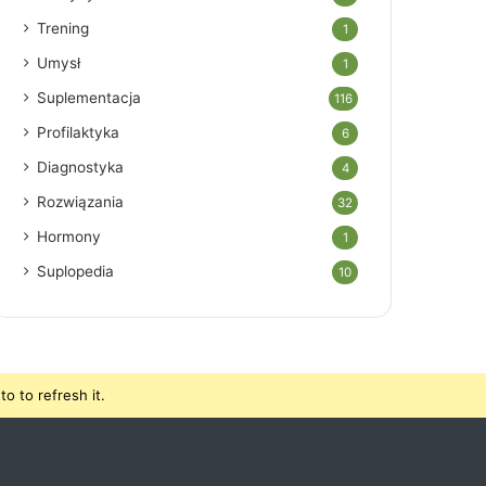
Trening
1
Umysł
1
Suplementacja
116
Profilaktyka
6
Diagnostyka
4
Rozwiązania
32
Hormony
1
Suplopedia
10
o to refresh it.