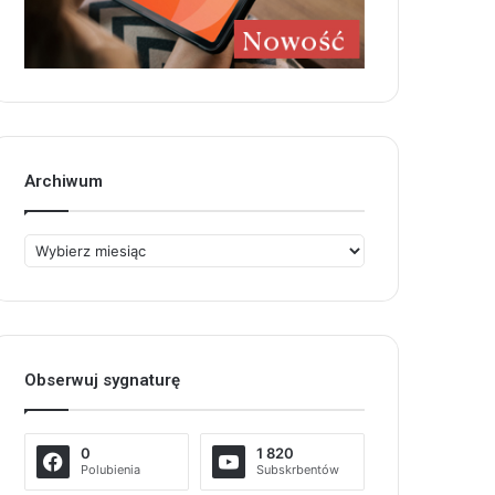
Archiwum
Archiwum
Obserwuj sygnaturę
0
1 820
Polubienia
Subskrbentów