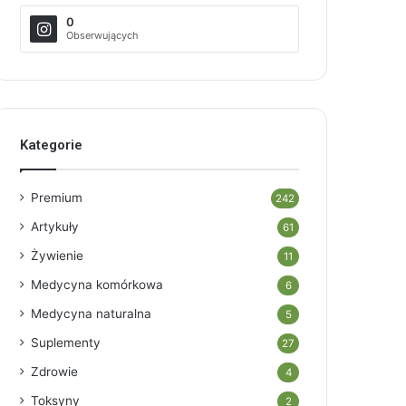
0
Obserwujących
Kategorie
Premium
242
Artykuły
61
Żywienie
11
Medycyna komórkowa
6
Medycyna naturalna
5
Suplementy
27
Zdrowie
4
Toksyny
2