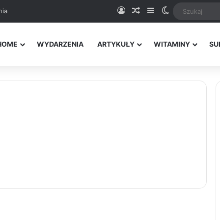
Logowanie
Random Article
Sidebar
Switch skin
nia
HOME
WYDARZENIA
ARTYKUŁY
WITAMINY
SU