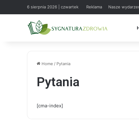
6 sierpnia 2026 | czwartek
Reklama
Nasze wydarze
Home
/
Pytania
Pytania
[cma-index]