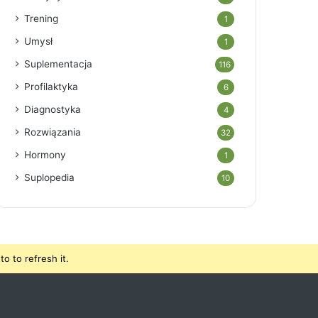
Trening
1
Umysł
1
Suplementacja
116
Profilaktyka
6
Diagnostyka
4
Rozwiązania
32
Hormony
1
Suplopedia
10
o to refresh it.