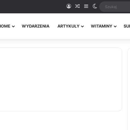
Logowanie
Random Article
Sidebar
Switch skin
HOME
WYDARZENIA
ARTYKUŁY
WITAMINY
SU