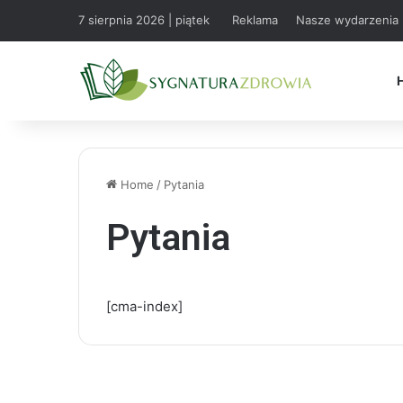
7 sierpnia 2026 | piątek
Reklama
Nasze wydarzenia
Home
/
Pytania
Pytania
[cma-index]