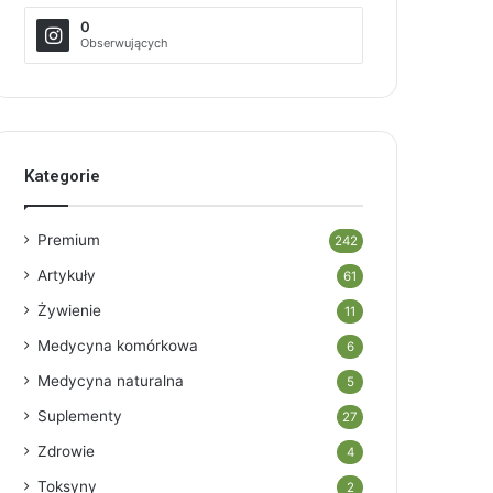
0
Obserwujących
Kategorie
Premium
242
Artykuły
61
Żywienie
11
Medycyna komórkowa
6
Medycyna naturalna
5
Suplementy
27
Zdrowie
4
Toksyny
2