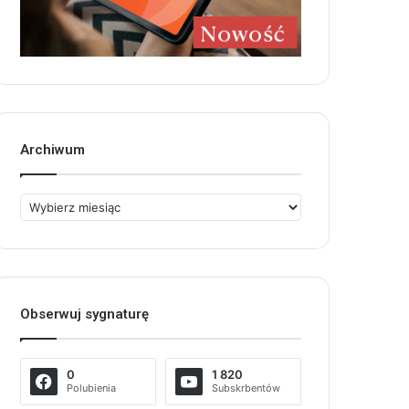
Archiwum
Archiwum
Obserwuj sygnaturę
0
1 820
Polubienia
Subskrbentów