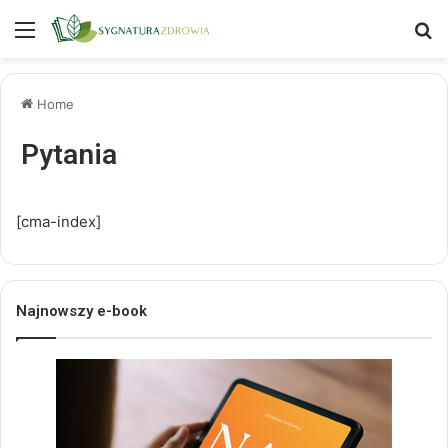
Menu
S
Home
Pytania
[cma-index]
Najnowszy e-book