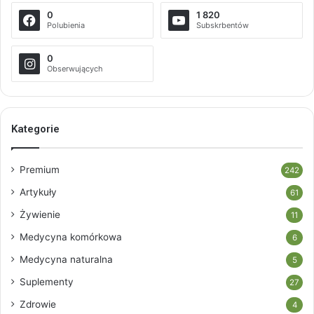
0
1 820
Polubienia
Subskrbentów
0
Obserwujących
Kategorie
Premium
242
Artykuły
61
Żywienie
11
Medycyna komórkowa
6
Medycyna naturalna
5
Suplementy
27
Zdrowie
4