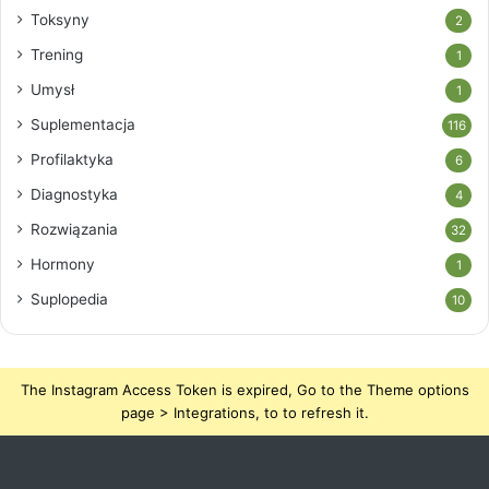
Toksyny
2
Trening
1
Umysł
1
Suplementacja
116
Profilaktyka
6
Diagnostyka
4
Rozwiązania
32
Hormony
1
Suplopedia
10
The Instagram Access Token is expired, Go to the Theme options
page > Integrations, to to refresh it.