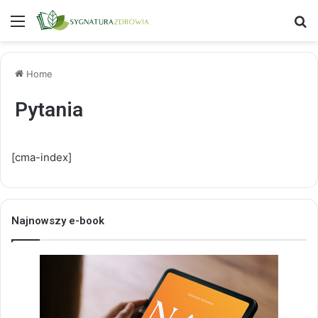
Menu
S
Home
Pytania
[cma-index]
Najnowszy e-book