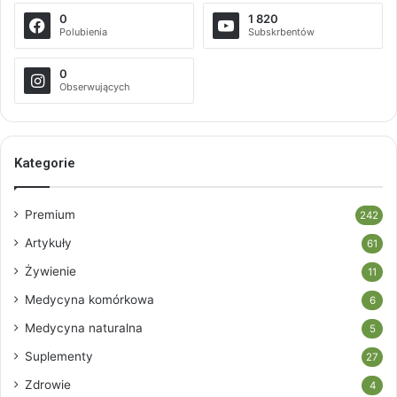
0
1 820
Polubienia
Subskrbentów
0
Obserwujących
Kategorie
Premium
242
Artykuły
61
Żywienie
11
Medycyna komórkowa
6
Medycyna naturalna
5
Suplementy
27
Zdrowie
4