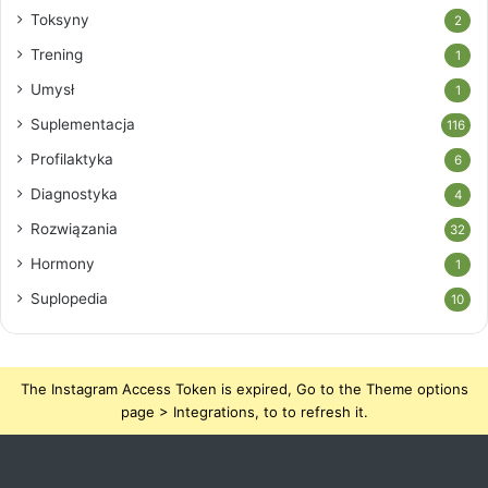
Toksyny
2
Trening
1
Umysł
1
Suplementacja
116
Profilaktyka
6
Diagnostyka
4
Rozwiązania
32
Hormony
1
Suplopedia
10
The Instagram Access Token is expired, Go to the Theme options
page > Integrations, to to refresh it.