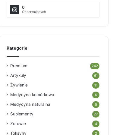
0
Obserwujących
Kategorie
Premium
242
Artykuły
61
Żywienie
11
Medycyna komórkowa
6
Medycyna naturalna
5
Suplementy
27
Zdrowie
4
Toksyny
2