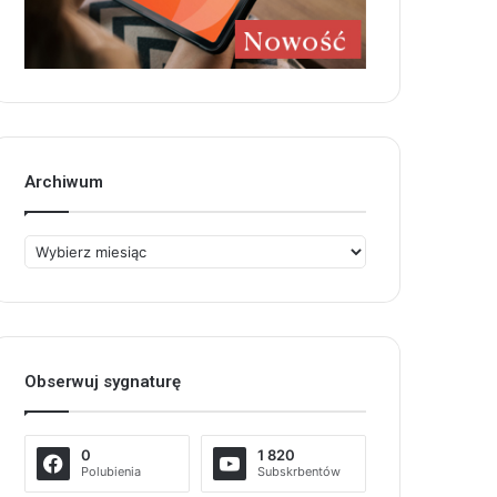
Archiwum
Archiwum
Obserwuj sygnaturę
0
1 820
Polubienia
Subskrbentów