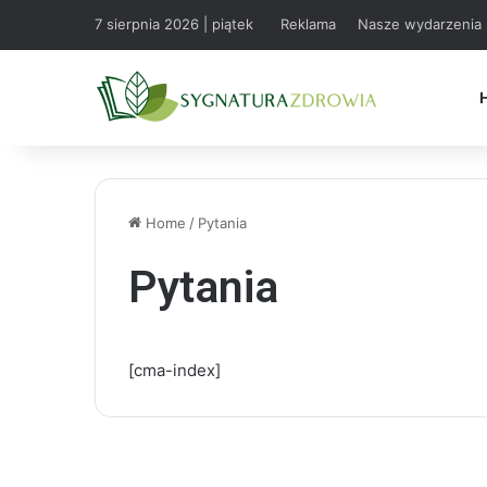
7 sierpnia 2026 | piątek
Reklama
Nasze wydarzenia
Home
/
Pytania
Pytania
[cma-index]