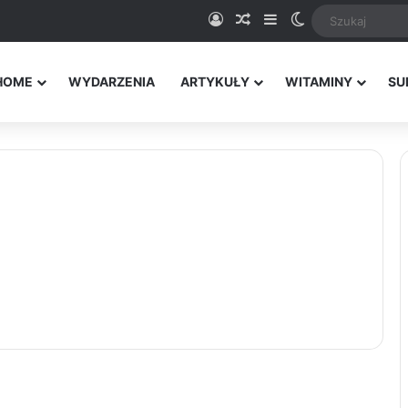
Logowanie
Random Article
Sidebar
Switch skin
HOME
WYDARZENIA
ARTYKUŁY
WITAMINY
SU