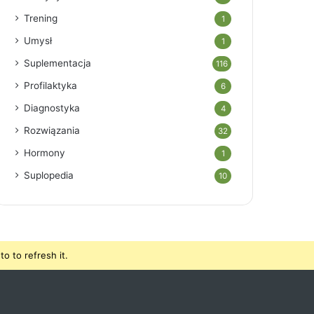
Trening
1
Umysł
1
Suplementacja
116
Profilaktyka
6
Diagnostyka
4
Rozwiązania
32
Hormony
1
Suplopedia
10
o to refresh it.