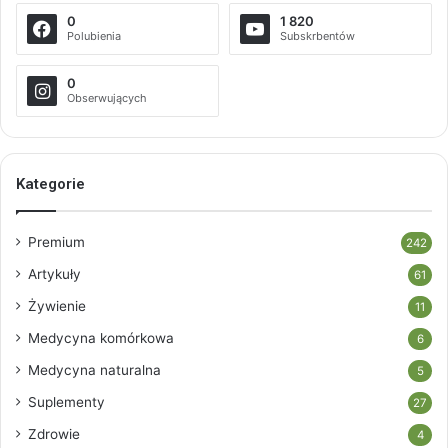
0
1 820
Polubienia
Subskrbentów
0
Obserwujących
Kategorie
Premium
242
Artykuły
61
Żywienie
11
Medycyna komórkowa
6
Medycyna naturalna
5
Suplementy
27
Zdrowie
4