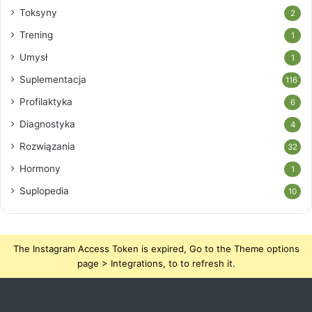
Toksyny
2
Trening
1
Umysł
1
Suplementacja
116
Profilaktyka
6
Diagnostyka
4
Rozwiązania
32
Hormony
1
Suplopedia
10
The Instagram Access Token is expired, Go to the Theme options
page > Integrations, to to refresh it.