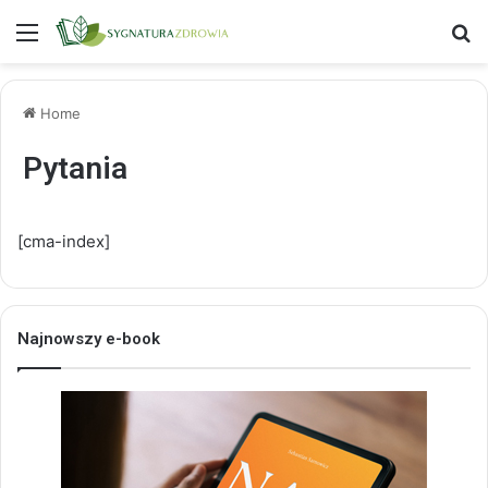
Menu
S
Home
Pytania
[cma-index]
Najnowszy e-book