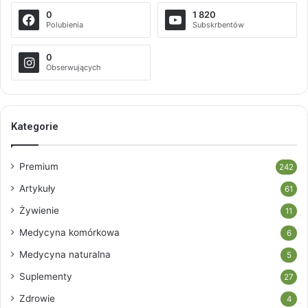
0
1 820
Polubienia
Subskrbentów
0
Obserwujących
Kategorie
Premium
242
Artykuły
61
Żywienie
11
Medycyna komórkowa
6
Medycyna naturalna
5
Suplementy
27
Zdrowie
4