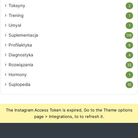
Toksyny
2
Trening
1
Umysł
1
Suplementacja
116
Profilaktyka
6
Diagnostyka
4
Rozwiązania
32
Hormony
1
Suplopedia
10
The Instagram Access Token is expired, Go to the Theme options
page > Integrations, to to refresh it.