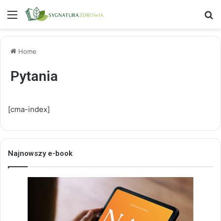
Menu
S
Home
Pytania
[cma-index]
Najnowszy e-book