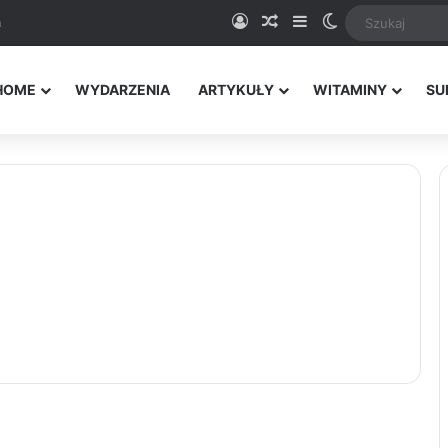
Logowanie
Random Article
Sidebar
Switch skin
a
HOME
WYDARZENIA
ARTYKUŁY
WITAMINY
SU