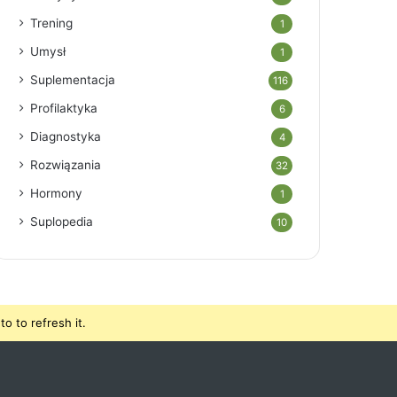
Trening
1
Umysł
1
Suplementacja
116
Profilaktyka
6
Diagnostyka
4
Rozwiązania
32
Hormony
1
Suplopedia
10
o to refresh it.