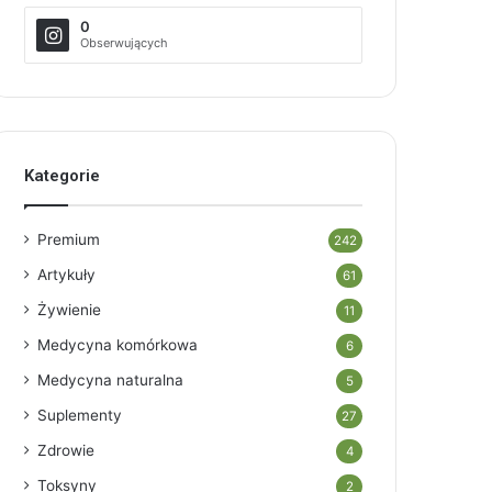
0
Obserwujących
Kategorie
Premium
242
Artykuły
61
Żywienie
11
Medycyna komórkowa
6
Medycyna naturalna
5
Suplementy
27
Zdrowie
4
Toksyny
2