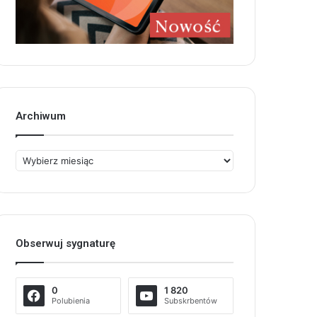
Archiwum
Archiwum
Obserwuj sygnaturę
0
1 820
Polubienia
Subskrbentów