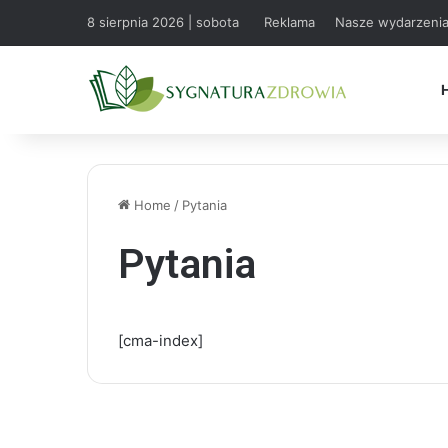
8 sierpnia 2026 | sobota
Reklama
Nasze wydarzeni
Home
/
Pytania
Pytania
[cma-index]