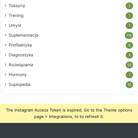
Toksyny
2
Trening
1
Umysł
1
Suplementacja
116
Profilaktyka
6
Diagnostyka
4
Rozwiązania
32
Hormony
1
Suplopedia
10
The Instagram Access Token is expired, Go to the Theme options
page > Integrations, to to refresh it.