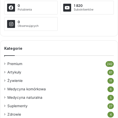
0
1 820
Polubienia
Subskrbentów
0
Obserwujących
Kategorie
Premium
242
Artykuły
61
Żywienie
11
Medycyna komórkowa
6
Medycyna naturalna
5
Suplementy
27
Zdrowie
4