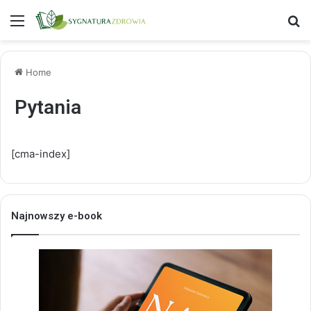
Menu
S
Home
Pytania
[cma-index]
Najnowszy e-book