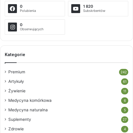
0
1 820
Polubienia
Subskrbentów
0
Obserwujących
Kategorie
Premium
242
Artykuły
61
Żywienie
11
Medycyna komórkowa
6
Medycyna naturalna
5
Suplementy
27
Zdrowie
4