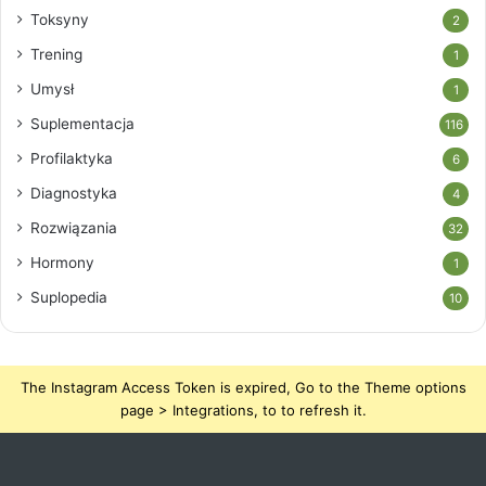
Toksyny
2
Trening
1
Umysł
1
Suplementacja
116
Profilaktyka
6
Diagnostyka
4
Rozwiązania
32
Hormony
1
Suplopedia
10
The Instagram Access Token is expired, Go to the Theme options
page > Integrations, to to refresh it.