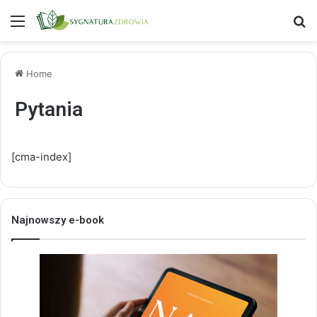
Menu
S
Home
Pytania
[cma-index]
Najnowszy e-book