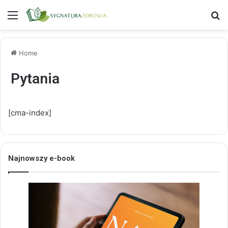
Menu
S
Home
Pytania
[cma-index]
Najnowszy e-book