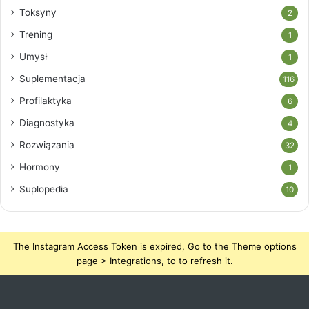
Toksyny
2
Trening
1
Umysł
1
Suplementacja
116
Profilaktyka
6
Diagnostyka
4
Rozwiązania
32
Hormony
1
Suplopedia
10
The Instagram Access Token is expired, Go to the Theme options
page > Integrations, to to refresh it.