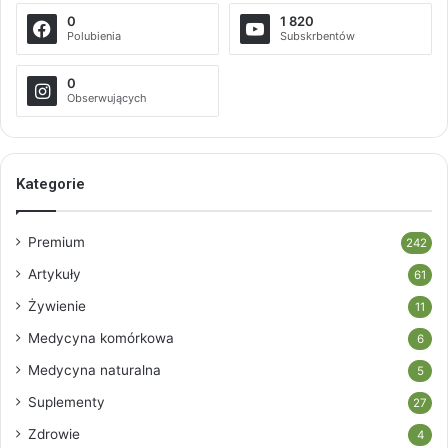
0
1 820
Polubienia
Subskrbentów
0
Obserwujących
Kategorie
Premium
242
Artykuły
61
Żywienie
11
Medycyna komórkowa
6
Medycyna naturalna
5
Suplementy
27
Zdrowie
4