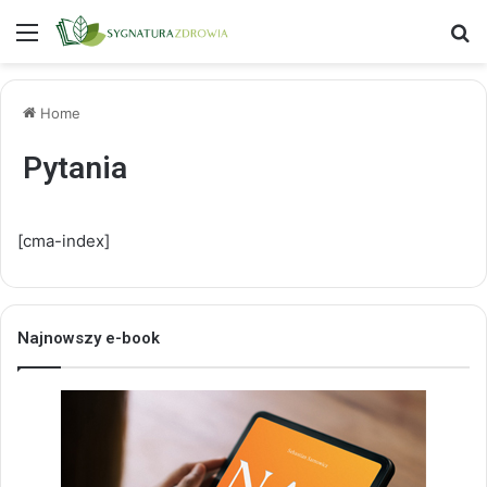
Menu
S
Home
Pytania
[cma-index]
Najnowszy e-book