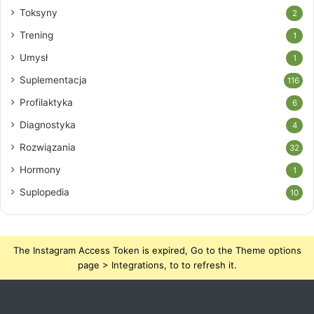
Toksyny
2
Trening
1
Umysł
1
Suplementacja
116
Profilaktyka
6
Diagnostyka
4
Rozwiązania
32
Hormony
1
Suplopedia
10
The Instagram Access Token is expired, Go to the Theme options
page > Integrations, to to refresh it.