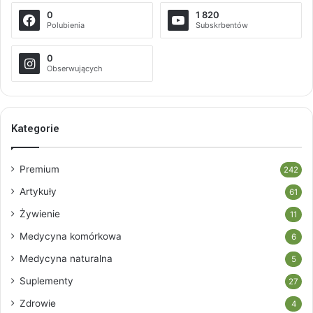
0
1 820
Polubienia
Subskrbentów
0
Obserwujących
Kategorie
Premium
242
Artykuły
61
Żywienie
11
Medycyna komórkowa
6
Medycyna naturalna
5
Suplementy
27
Zdrowie
4