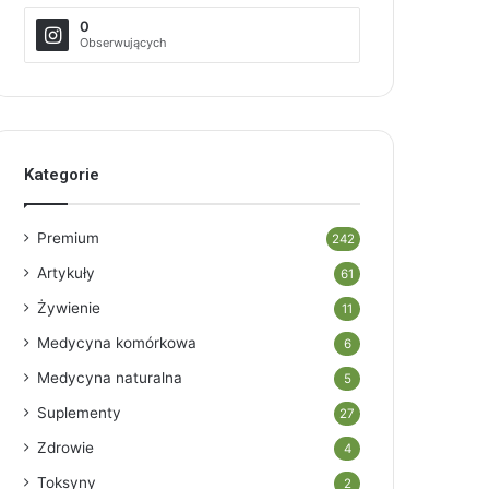
0
Obserwujących
Kategorie
Premium
242
Artykuły
61
Żywienie
11
Medycyna komórkowa
6
Medycyna naturalna
5
Suplementy
27
Zdrowie
4
Toksyny
2