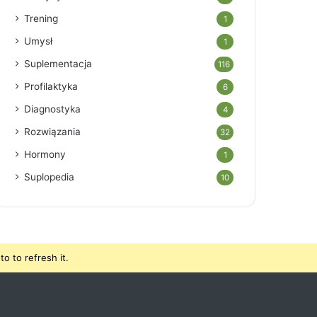
Trening
1
Umysł
1
Suplementacja
116
Profilaktyka
6
Diagnostyka
4
Rozwiązania
32
Hormony
1
Suplopedia
10
o to refresh it.