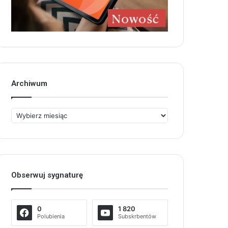
Archiwum
Archiwum
Obserwuj sygnaturę
0
1 820
Polubienia
Subskrbentów