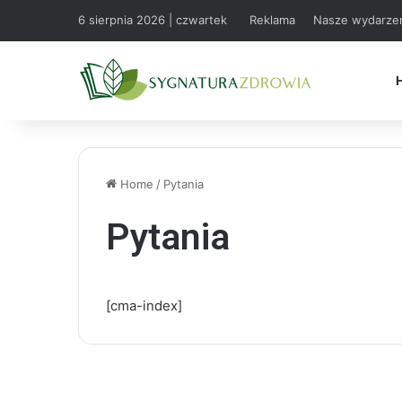
6 sierpnia 2026 | czwartek
Reklama
Nasze wydarze
Home
/
Pytania
Pytania
[cma-index]