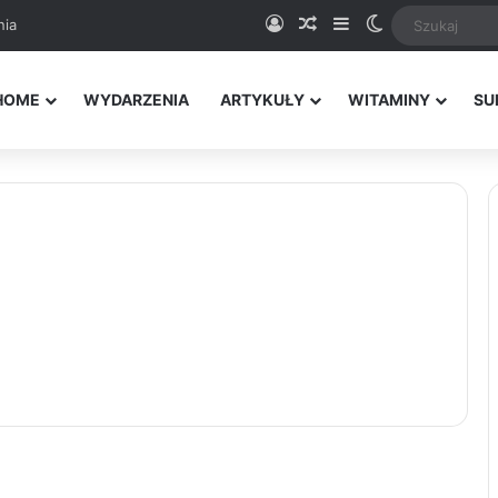
Logowanie
Random Article
Sidebar
Switch skin
nia
HOME
WYDARZENIA
ARTYKUŁY
WITAMINY
SU