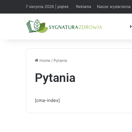
7 sierpnia 2026 | piątek
Reklama
Nasze wydarzenia
Home
/
Pytania
Pytania
[cma-index]