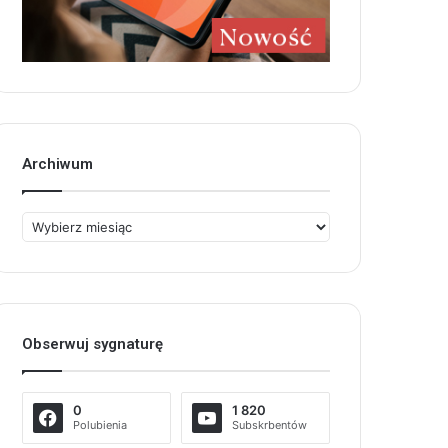
Archiwum
Archiwum
Obserwuj sygnaturę
0
1 820
Polubienia
Subskrbentów