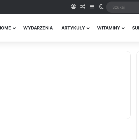
Logowanie
Random Article
Sidebar
Switch skin
HOME
WYDARZENIA
ARTYKUŁY
WITAMINY
SU