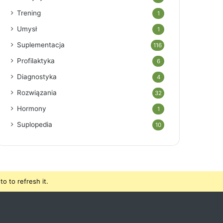
Trening
1
Umysł
1
Suplementacja
116
Profilaktyka
6
Diagnostyka
4
Rozwiązania
32
Hormony
1
Suplopedia
10
o to refresh it.