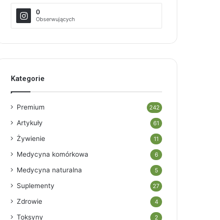
0
Obserwujących
Kategorie
Premium
242
Artykuły
61
Żywienie
11
Medycyna komórkowa
6
Medycyna naturalna
5
Suplementy
27
Zdrowie
4
Toksyny
2