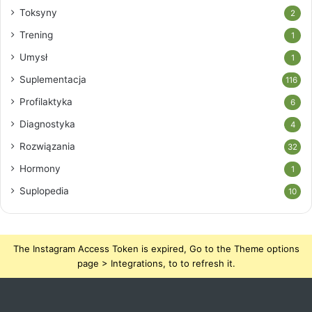
Toksyny
2
Trening
1
Umysł
1
Suplementacja
116
Profilaktyka
6
Diagnostyka
4
Rozwiązania
32
Hormony
1
Suplopedia
10
The Instagram Access Token is expired, Go to the Theme options
page > Integrations, to to refresh it.