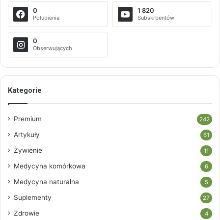
0
1 820
Polubienia
Subskrbentów
0
Obserwujących
Kategorie
Premium
242
Artykuły
61
Żywienie
11
Medycyna komórkowa
6
Medycyna naturalna
5
Suplementy
27
Zdrowie
4