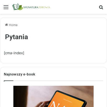
Menu
S
Home
Pytania
[cma-index]
Najnowszy e-book