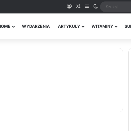
Logowanie
Random Article
Sidebar
Switch skin
HOME
WYDARZENIA
ARTYKUŁY
WITAMINY
SU