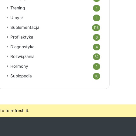
Trening
1
Umysł
1
Suplementacja
116
Profilaktyka
6
Diagnostyka
4
Rozwiązania
32
Hormony
1
Suplopedia
10
o to refresh it.