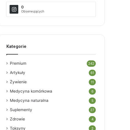
0
Obserwujących
Kategorie
Premium
242
Artykuły
61
Żywienie
11
Medycyna komórkowa
6
Medycyna naturalna
5
Suplementy
27
Zdrowie
4
Toksyny
2