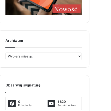
Archiwum
Archiwum
Obserwuj sygnaturę
0
1 820
Polubienia
Subskrbentów