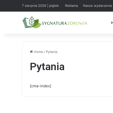
7 sierpnia 2026 | piątek
Reklama
Nasze wydarzenia
Home
/
Pytania
Pytania
[cma-index]