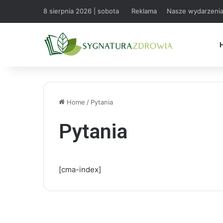
8 sierpnia 2026 | sobota
Reklama
Nasze wydarzeni
Home
/
Pytania
Pytania
[cma-index]