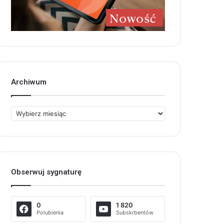
Archiwum
Archiwum
Obserwuj sygnaturę
0
1 820
Polubienia
Subskrbentów