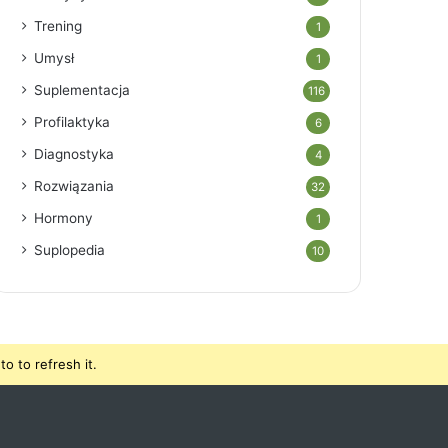
Trening
1
Umysł
1
Suplementacja
116
Profilaktyka
6
Diagnostyka
4
Rozwiązania
32
Hormony
1
Suplopedia
10
o to refresh it.