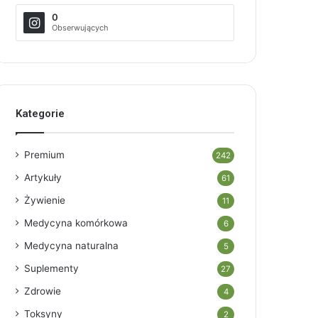
0
Obserwujących
Kategorie
Premium
242
Artykuły
61
Żywienie
11
Medycyna komórkowa
6
Medycyna naturalna
5
Suplementy
27
Zdrowie
4
Toksyny
2