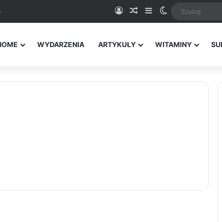
Logowanie
Random Article
Sidebar
Switch skin
a
HOME
WYDARZENIA
ARTYKUŁY
WITAMINY
SU