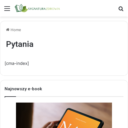
Menu
S
Home
Pytania
[cma-index]
Najnowszy e-book