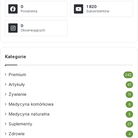
0
1 820
Polubienia
Subskrbentów
0
Obserwujących
Kategorie
Premium
242
Artykuły
61
Żywienie
11
Medycyna komórkowa
6
Medycyna naturalna
5
Suplementy
27
Zdrowie
4