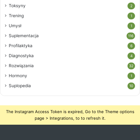
Toksyny
2
Trening
1
Umysł
1
Suplementacja
116
Profilaktyka
6
Diagnostyka
4
Rozwiązania
32
Hormony
1
Suplopedia
10
The Instagram Access Token is expired, Go to the Theme options
page > Integrations, to to refresh it.