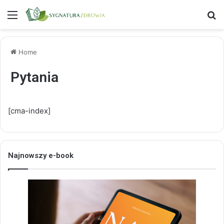
Menu
S
Home
Pytania
[cma-index]
Najnowszy e-book