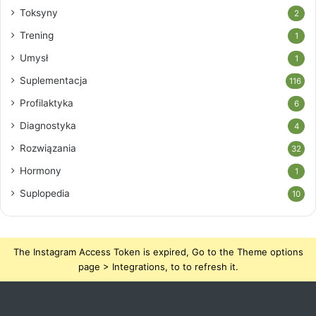
Toksyny
2
Trening
1
Umysł
1
Suplementacja
116
Profilaktyka
6
Diagnostyka
4
Rozwiązania
32
Hormony
1
Suplopedia
10
The Instagram Access Token is expired, Go to the Theme options
page > Integrations, to to refresh it.