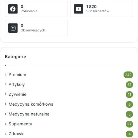
0
1 820
Polubienia
Subskrbentów
0
Obserwujących
Kategorie
Premium
242
Artykuły
61
Żywienie
11
Medycyna komórkowa
6
Medycyna naturalna
5
Suplementy
27
Zdrowie
4