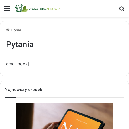
Menu
S
Home
Pytania
[cma-index]
Najnowszy e-book