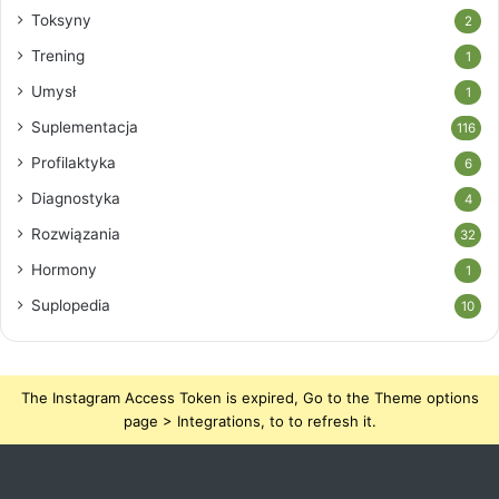
Toksyny
2
Trening
1
Umysł
1
Suplementacja
116
Profilaktyka
6
Diagnostyka
4
Rozwiązania
32
Hormony
1
Suplopedia
10
The Instagram Access Token is expired, Go to the Theme options
page > Integrations, to to refresh it.