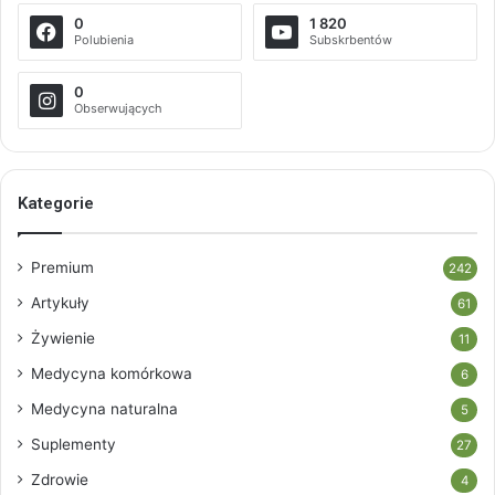
0
1 820
Polubienia
Subskrbentów
0
Obserwujących
Kategorie
Premium
242
Artykuły
61
Żywienie
11
Medycyna komórkowa
6
Medycyna naturalna
5
Suplementy
27
Zdrowie
4